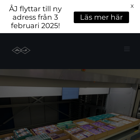
X
ÅJ flyttar till ny
adress från 3
Läs mer här
februari 2025!
Fortsätt
till
innehållet