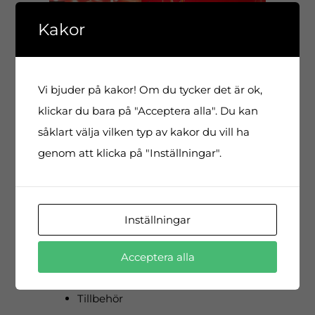
Kakor
Vi bjuder på kakor! Om du tycker det är ok,
klickar du bara på "Acceptera alla". Du kan
såklart välja vilken typ av kakor du vill ha
genom att klicka på "Inställningar".
Allt som ni lagrar på lagerhotellet på
ÅJ Distribution, kan beställas ut via
appen:
Inställningar
POS-material
Hyllkantsetiketter
Acceptera alla
Marknadsmaterial
Tillbehör