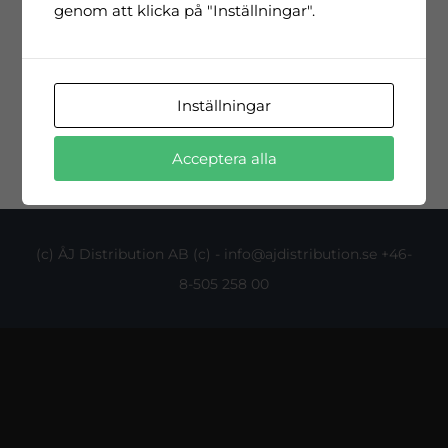
genom att klicka på "Inställningar".
OMDÖMEN FRÅN VÅRA KUNDER
[sp_testimonial id=”3779″]
Inställningar
Acceptera alla
(c) ÅJ Distribution AB (c) - info@ajdistribution.se +46-
8-505 258 00